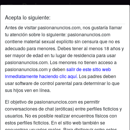
Acepta lo siguiente:
run2Urmind's perfil
Antes de visitar pasionanuncios.com, nos gustaría llamar
tu atención sobre lo siguiente: pasionanuncios.com
contiene material sexual explícito sin censura que no es
adecuado para menores. Debes tener al menos 18 años y
ser mayor de edad en tu lugar de residencia para usar
pasionanuncios.com. Los menores no tienen acceso a
pasionanuncios.com y deben
salir de este sitio web
inmediatamente haciendo clic aquí.
Los padres deben
usar software de control parental para determinar lo que
sus hijos ven en línea.
El objetivo de pasionanuncios.com es permitir
conversaciones de chat (eróticas) entre perfiles ficticios y
usuarios. No es posible realizar encuentros físicos con
estos perfiles ficticios. En el sitio web también se
star
chat
Agregar
Chatea ahora
encuentran usuarios reales. Para distinguir entre estos