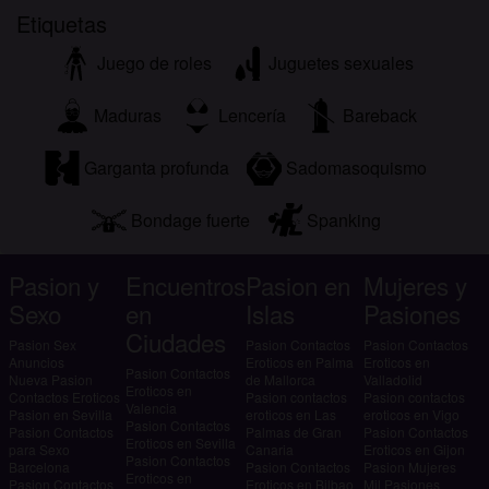
Etiquetas
Juego de roles
Juguetes sexuales
Maduras
Lencería
Bareback
Garganta profunda
Sadomasoquismo
Bondage fuerte
Spanking
Pasion y
Encuentros
Pasion en
Mujeres y
Sexo
en
Islas
Pasiones
Ciudades
Pasion Sex
Pasion Contactos
Pasion Contactos
Anuncios
Eroticos en Palma
Eroticos en
Pasion Contactos
Nueva Pasion
de Mallorca
Valladolid
Eroticos en
Contactos Eroticos
Pasion contactos
Pasion contactos
Valencia
Pasion en Sevilla
eroticos en Las
eroticos en Vigo
Pasion Contactos
Pasion Contactos
Palmas de Gran
Pasion Contactos
Eroticos en Sevilla
para Sexo
Canaria
Eroticos en Gijon
Pasion Contactos
Barcelona
Pasion Contactos
Pasion Mujeres
Eroticos en
Pasion Contactos
Eroticos en Bilbao
Mil Pasiones