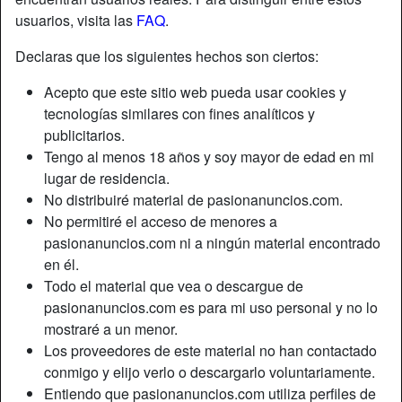
usuarios, visita las
FAQ
.
Declaras que los siguientes hechos son ciertos:
Acepto que este sitio web pueda usar cookies y
tecnologías similares con fines analíticos y
publicitarios.
Tengo al menos 18 años y soy mayor de edad en mi
lugar de residencia.
No distribuiré material de pasionanuncios.com.
No permitiré el acceso de menores a
pasionanuncios.com ni a ningún material encontrado
en él.
Apodo:
Run2Urmind
Todo el material que vea o descargue de
Edad:
58
pasionanuncios.com es para mi uso personal y no lo
País:
España
mostraré a un menor.
Provincia:
Madrid
Los proveedores de este material no han contactado
Género:
Mujer
conmigo y elijo verlo o descargarlo voluntariamente.
Sexualidad:
Hetero
Entiendo que pasionanuncios.com utiliza perfiles de