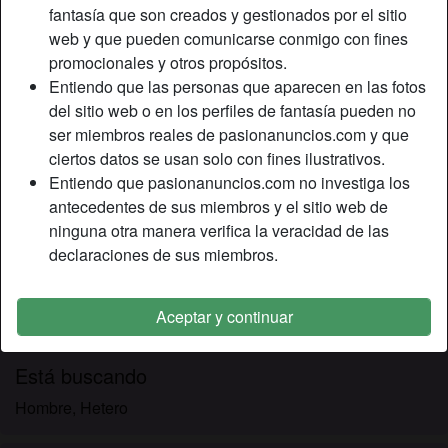
Relación:
Soltero
fantasía que son creados y gestionados por el sitio
Color de cabello:
Castaña
web y que pueden comunicarse conmigo con fines
promocionales y otros propósitos.
Color de ojos:
Azul
Entiendo que las personas que aparecen en las fotos
Peso:
67 Kg
del sitio web o en los perfiles de fantasía pueden no
Afeitado:
Sí
ser miembros reales de pasionanuncios.com y que
Fumador:
Sí
ciertos datos se usan solo con fines ilustrativos.
Entiendo que pasionanuncios.com no investiga los
Descripción
person_pin
antecedentes de sus miembros y el sitio web de
ninguna otra manera verifica la veracidad de las
Quiero un hombre que sepa tratarme y sobre todo que
declaraciones de sus miembros.
sepa follar como un auténtico campeón, estoy cansada de
la monotonía habitual de un sexo sumamente aburrido y
que no me estimula, joder, agarrame por el pelo, hazme
Aceptar y continuar
bailar como es debido.
Está buscando
Hombre, Hetero